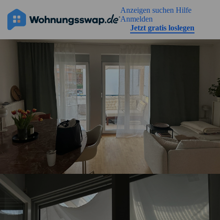
Geh zu der Seiteinhalt
Anzeigen suchen
Hilfe
Anmelden
Jetzt gratis loslegen