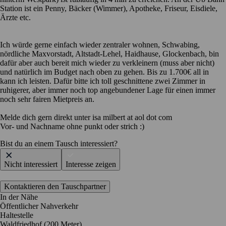
Station ist ein Penny, Bäcker (Wimmer), Apotheke, Friseur, Eisdiele,
Ärzte etc.
Ich würde gerne einfach wieder zentraler wohnen, Schwabing,
nördliche Maxvorstadt, Altstadt-Lehel, Haidhause, Glockenbach, bin
dafür aber auch bereit mich wieder zu verkleinern (muss aber nicht)
und natürlich im Budget nach oben zu gehen. Bis zu 1.700€ all in
kann ich leisten. Dafür bitte ich toll geschnittene zwei Zimmer in
ruhigerer, aber immer noch top angebundener Lage für einen immer
noch sehr fairen Mietpreis an.
Melde dich gern direkt unter isa milbert at aol dot com
Vor- und Nachname ohne punkt oder strich :)
Bist du an einem Tausch interessiert?
Nicht interessiert
Interesse zeigen
Kontaktieren den Tauschpartner
In der Nähe
Öffentlicher Nahverkehr
Haltestelle
Waldfriedhof (200 Meter)