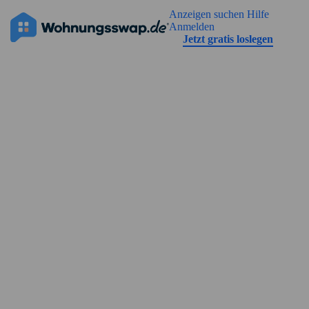
Geh zu der Seiteinhalt
Anzeigen suchen
Hilfe
Die Anzeige hat noch keine Bilder
Anmelden
Jetzt gratis loslegen
Straßenansicht