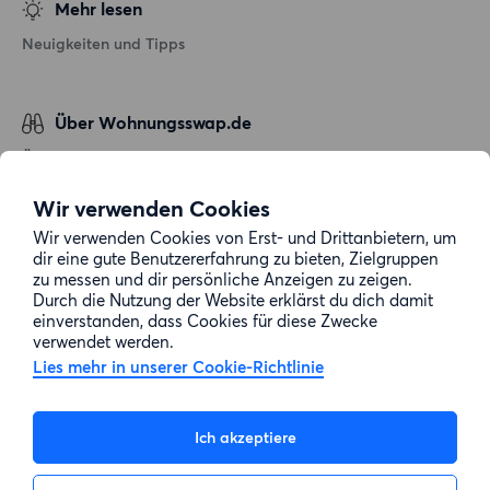
Mehr lesen
Neuigkeiten und Tipps
Über Wohnungsswap.de
Über uns
Allgemeine Geschäftsbedingungen
Wir verwenden Cookies
Impressum
Wir verwenden Cookies von Erst- und Drittanbietern, um
dir eine gute Benutzererfahrung zu bieten, Zielgruppen
Datenschutz
zu messen und dir persönliche Anzeigen zu zeigen.
Cookie-Richtlinie
Durch die Nutzung der Website erklärst du dich damit
einverstanden, dass Cookies für diese Zwecke
Sitemap
verwendet werden.
Lies mehr in unserer Cookie-Richtlinie
Kundenservice
Ich akzeptiere
Hilfe