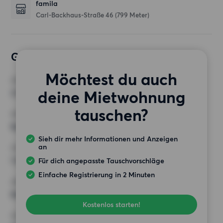
famila
Carl-Backhaus-Straße 46
(799 Meter)
Gewünschte Wohnung
Möchtest du auch
ZIMMER
deine Mietwohnung
3 Zimmer
tauschen?
MINDESTANZAHL AN QUADRATMETERN
Keine Auswahl
Sieh dir mehr Informationen und Anzeigen
an
HÖCHSTMIETE (KALTMIETE)
1 250 EUR
Für dich angepasste Tauschvorschläge
Einfache Registrierung in 2 Minuten
ANFORDERUNGEN
Keine besonderen Anforderungen
Kostenlos starten!
SONSTIGE PRÄFERENZEN