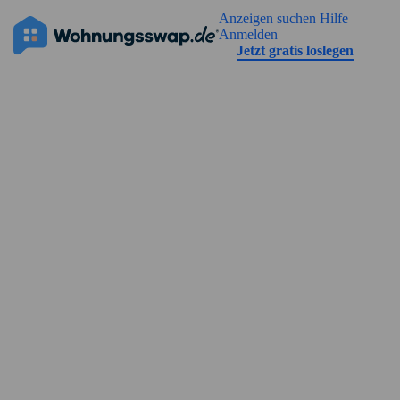
Geh zu der Seiteinhalt
Anzeigen suchen
Hilfe
Die Anzeige hat noch keine Bilder
Anmelden
Jetzt gratis loslegen
Straßenansicht