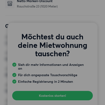
Netto Marken-Discount
Rauchstraße 23
(1020 Meter)
Gewünschte Wohnung
Möchtest du auch
ZIMMER
deine Mietwohnung
2 Zimmer
tauschen?
MINDESTANZAHL AN QUADRATMETERN
Keine Auswahl
Sieh dir mehr Informationen und Anzeigen
an
HÖCHSTMIETE (KALTMIETE)
800 EUR
Für dich angepasste Tauschvorschläge
Einfache Registrierung in 2 Minuten
ANFORDERUNGEN
Keine besonderen Anforderungen
Kostenlos starten!
SONSTIGE PRÄFERENZEN