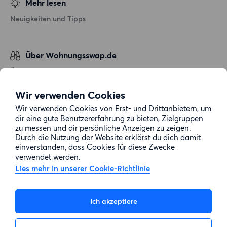
Mehr lesen
Neuigkeiten und Tipps
Über Wohnungsswap.de
Über uns
Allgemeine Geschäftsbedingungen
Wir verwenden Cookies
Impressum
Wir verwenden Cookies von Erst- und Drittanbietern, um
dir eine gute Benutzererfahrung zu bieten, Zielgruppen
Datenschutz
zu messen und dir persönliche Anzeigen zu zeigen.
Cookie-Richtlinie
Durch die Nutzung der Website erklärst du dich damit
einverstanden, dass Cookies für diese Zwecke
Sitemap
verwendet werden.
Lies mehr in unserer Cookie-Richtlinie
Kundenservice
Ich akzeptiere
Hilfe