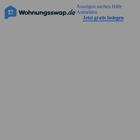
Geh zu der Seiteinhalt
Anzeigen suchen
Hilfe
Die Anzeige hat noch keine Bilder
Anmelden
Jetzt gratis loslegen
Straßenansicht