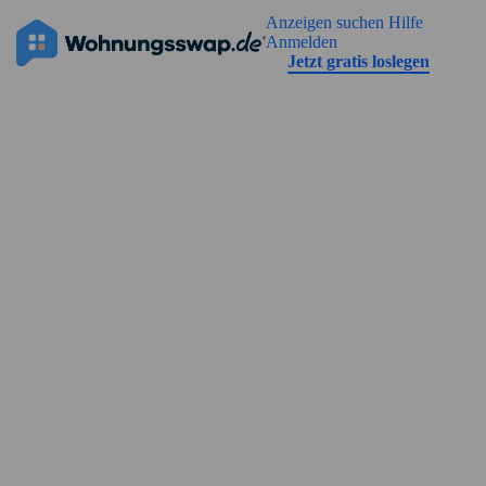
Geh zu der Seiteinhalt
Anzeigen suchen
Hilfe
Die Anzeige hat noch keine Bilder
Anmelden
Jetzt gratis loslegen
Straßenansicht