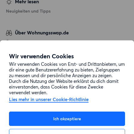
Mehr lesen
Neuigkeiten und Tipps
Über Wohnungsswap.de
Über uns
Allgemeine Geschäftsbedingungen
Wir verwenden Cookies
Impressum
Wir verwenden Cookies von Erst- und Drittanbietern, um
dir eine gute Benutzererfahrung zu bieten, Zielgruppen
Datenschutz
zu messen und dir persönliche Anzeigen zu zeigen.
Cookie-Richtlinie
Durch die Nutzung der Website erklärst du dich damit
einverstanden, dass Cookies für diese Zwecke
Sitemap
verwendet werden.
Lies mehr in unserer Cookie-Richtlinie
Kundenservice
Ich akzeptiere
Hilfe