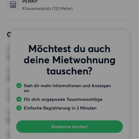
PENNY
Klausenerplatz
(132 Meter)
Gewünschte Wohnung
Möchtest du auch
ZIMMER
deine Mietwohnung
4 Zimmer
tauschen?
MINDESTANZAHL AN QUADRATMETERN
Keine Auswahl
Sieh dir mehr Informationen und Anzeigen
an
HÖCHSTMIETE (KALTMIETE)
1 250 EUR
Für dich angepasste Tauschvorschläge
Einfache Registrierung in 2 Minuten
ANFORDERUNGEN
Keine besonderen Anforderungen
Kostenlos starten!
SONSTIGE PRÄFERENZEN