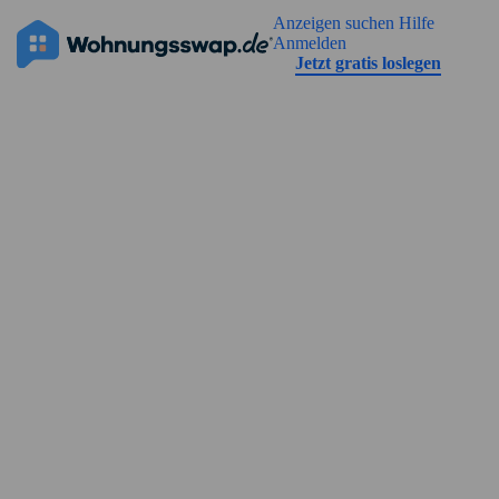
Geh zu der Seiteinhalt
Anzeigen suchen
Hilfe
Die Anzeige hat noch keine Bilder
Anmelden
Jetzt gratis loslegen
Straßenansicht