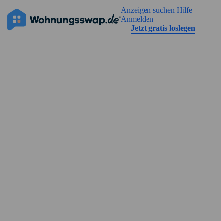
Geh zu der Seiteinhalt
Anzeigen suchen
Hilfe
Die Anzeige hat noch keine Bilder
Anmelden
Jetzt gratis loslegen
Straßenansicht