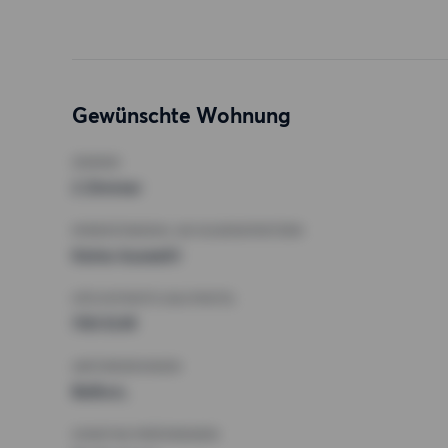
Gewünschte Wohnung
ZIMMER
2 Zimmer
MINDESTANZAHL AN QUADRATMETERN
Keine Auswahl
HÖCHSTMIETE (KALTMIETE)
700 EUR
ANFORDERUNGEN
Balkon,
SONSTIGE PRÄFERENZEN