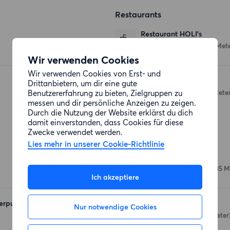
Restaurants
Restaurant HOLI's
Wönnichstraße 69
(364 Mete
Wir verwenden Cookies
Wir verwenden Cookies von Erst- und
Asia Mami
Drittanbietern, um dir eine gute
Benutzererfahrung zu bieten, Zielgruppen zu
Weitlingstraße 41
(492 Meter
messen und dir persönliche Anzeigen zu zeigen.
Durch die Nutzung der Website erklärst du dich
damit einverstanden, dass Cookies für diese
Zwecke verwendet werden.
Einkaufsmöglichkeiten
Lies mehr in unserer Cookie-Richtlinie
REWE
Weitlingstraße 59-60
(435 M
Ich akzeptiere
erpunkt
REWE
Nur notwendige Cookies
Volkradstraße 32
(633 Meter