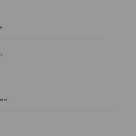
r)
)
eter)
)