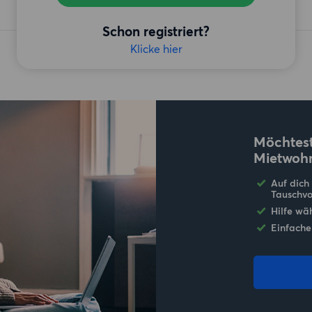
Schon registriert?
Klicke hier
Möchtest
Mietwoh
Auf dich
Tauschvo
Hilfe wä
Einfache