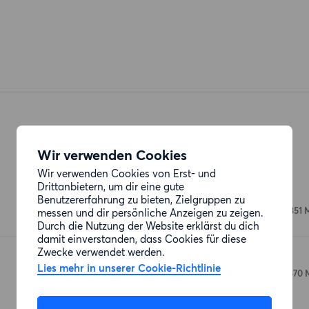
Wir verwenden Cookies
Restaurants
Wir verwenden Cookies von Erst- und
Drittanbietern, um dir eine gute
La lupa e l’orso
Benutzererfahrung zu bieten, Zielgruppen zu
Schönfließer Straße 14
(351 
messen und dir persönliche Anzeigen zu zeigen.
Durch die Nutzung der Website erklärst du dich
damit einverstanden, dass Cookies für diese
Zwecke verwendet werden.
Restorani Tbilisi
Lies mehr in unserer Cookie-Richtlinie
Schönfließer Straße 15
(370 