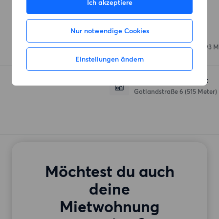
Ich akzeptiere
Einkaufsmöglichkeiten
Nur notwendige Cookies
Lidl
Finnländische Straße
(193 M
Einstellungen ändern
Netto Marken-Discount
Gotlandstraße 6
(515 Meter)
Möchtest du auch
deine
Mietwohnung