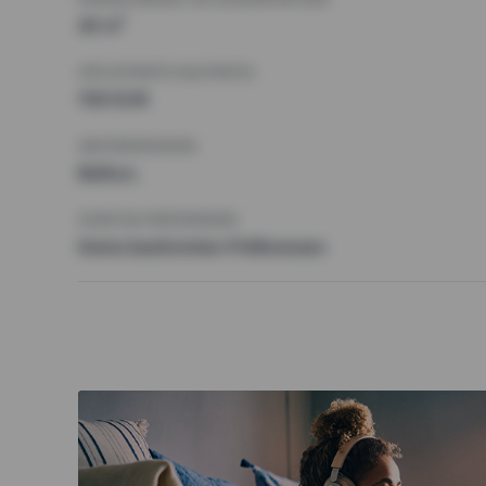
40 m²
HÖCHSTMIETE (KALTMIETE)
700 EUR
ANFORDERUNGEN
Balkon,
SONSTIGE PRÄFERENZEN
Keine bestimmten Präferenzen