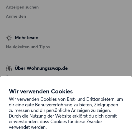
Anzeigen suchen
Anmelden
Mehr lesen
Neuigkeiten und Tipps
Über Wohnungsswap.de
Über uns
Allgemeine Geschäftsbedingungen
Wir verwenden Cookies
Impressum
Wir verwenden Cookies von Erst- und Drittanbietern, um
dir eine gute Benutzererfahrung zu bieten, Zielgruppen
Datenschutz
zu messen und dir persönliche Anzeigen zu zeigen.
Cookie-Richtlinie
Durch die Nutzung der Website erklärst du dich damit
einverstanden, dass Cookies für diese Zwecke
Sitemap
verwendet werden.