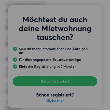
HÖCHSTMIETE (KALTMIETE)
300 EUR
Möchtest du auch
ANFORDERUNGEN
deine Mietwohnung
Balkon, Aufzug
tauschen?
SONSTIGE PRÄFERENZEN
Badewanne, Offener Kamin/Kachelofen
Sieh dir mehr Informationen und Anzeigen
an
Alternative Wünsche
Für dich angepasste Tauschvorschläge
Einfache Registrierung in 2 Minuten
ZIMMER
2 Zimmer
Kostenlos starten!
MINDESTANZAHL AN QUADRATMETERN
50 m²
Schon registriert?
Klicke hier
HÖCHSTMIETE (KALTMIETE)
350 EUR