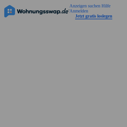
Geh zu der Seiteinhalt
Anzeigen suchen
Hilfe
Die Anzeige hat noch keine Bilder
Anmelden
Jetzt gratis loslegen
Straßenansicht