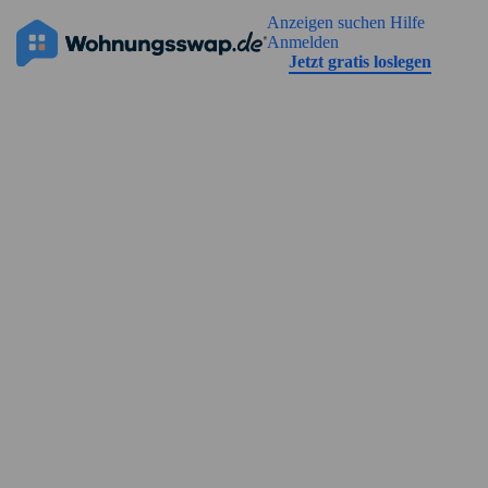
Geh zu der Seiteinhalt
Anzeigen suchen
Hilfe
Die Anzeige hat noch keine Bilder
Anmelden
Jetzt gratis loslegen
Straßenansicht