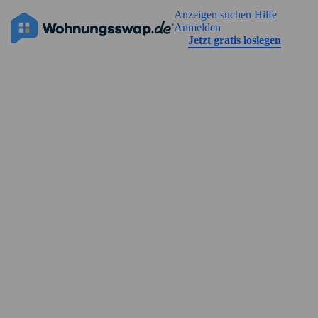
Geh zu der Seiteinhalt
Anzeigen suchen
Hilfe
Die Anzeige hat noch keine Bilder
Anmelden
Jetzt gratis loslegen
Straßenansicht