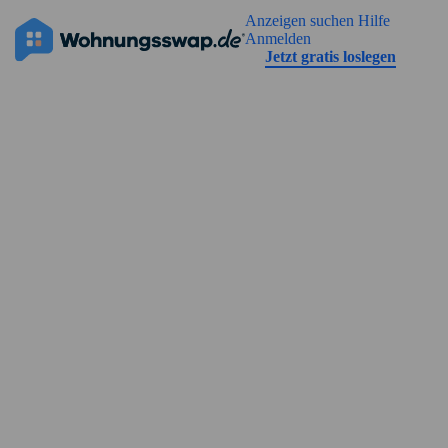
Geh zu der Seiteinhalt
Anzeigen suchen
Hilfe
Die Anzeige hat noch keine Bilder
Anmelden
Jetzt gratis loslegen
Straßenansicht