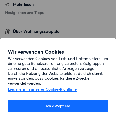
Mehr lesen
Neuigkeiten und Tipps
Über Wohnungsswap.de
Über uns
Allgemeine Geschäftsbedingungen
Wir verwenden Cookies
Impressum
Wir verwenden Cookies von Erst- und Drittanbietern, um
dir eine gute Benutzererfahrung zu bieten, Zielgruppen
Datenschutz
zu messen und dir persönliche Anzeigen zu zeigen.
Cookie-Richtlinie
Durch die Nutzung der Website erklärst du dich damit
einverstanden, dass Cookies für diese Zwecke
Sitemap
verwendet werden.
Lies mehr in unserer Cookie-Richtlinie
Kundenservice
Ich akzeptiere
Hilfe