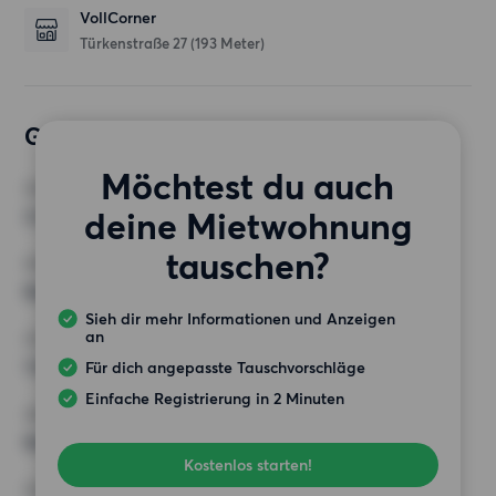
VollCorner
Türkenstraße 27
(193 Meter)
Gewünschte Wohnung
Möchtest du auch
ZIMMER
deine Mietwohnung
3 Zimmer
tauschen?
MINDESTANZAHL AN QUADRATMETERN
Keine Auswahl
Sieh dir mehr Informationen und Anzeigen
an
HÖCHSTMIETE (KALTMIETE)
1 000 EUR
Für dich angepasste Tauschvorschläge
Einfache Registrierung in 2 Minuten
ANFORDERUNGEN
Keine besonderen Anforderungen
Kostenlos starten!
SONSTIGE PRÄFERENZEN