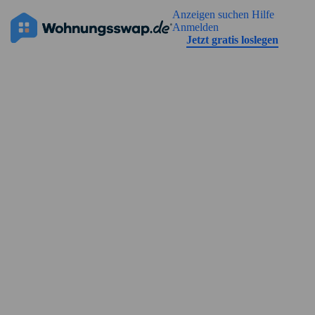
Geh zu der Seiteinhalt
Anzeigen suchen
Hilfe
Die Anzeige hat noch keine Bilder
Anmelden
Jetzt gratis loslegen
Straßenansicht