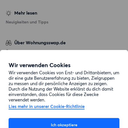
Mehr lesen
Neuigkeiten und Tipps
Über Wohnungsswap.de
Über uns
Allgemeine Geschäftsbedingungen
Wir verwenden Cookies
Impressum
Wir verwenden Cookies von Erst- und Drittanbietern, um
dir eine gute Benutzererfahrung zu bieten, Zielgruppen
Datenschutz
zu messen und dir persönliche Anzeigen zu zeigen.
Cookie-Richtlinie
Durch die Nutzung der Website erklärst du dich damit
einverstanden, dass Cookies für diese Zwecke
Sitemap
verwendet werden.
Lies mehr in unserer Cookie-Richtlinie
Kundenservice
Ich akzeptiere
Hilfe