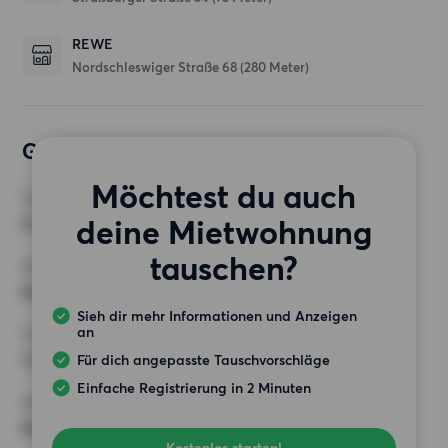
REWE
Nordschleswiger Straße 68
(280 Meter)
Gewünschte Wohnung
Möchtest du auch
ZIMMER
deine Mietwohnung
0 Zimmer
tauschen?
MINDESTANZAHL AN QUADRATMETERN
Keine Auswahl
Sieh dir mehr Informationen und Anzeigen
an
HÖCHSTMIETE (KALTMIETE)
1 250 EUR
Für dich angepasste Tauschvorschläge
Einfache Registrierung in 2 Minuten
ANFORDERUNGEN
Keine besonderen Anforderungen