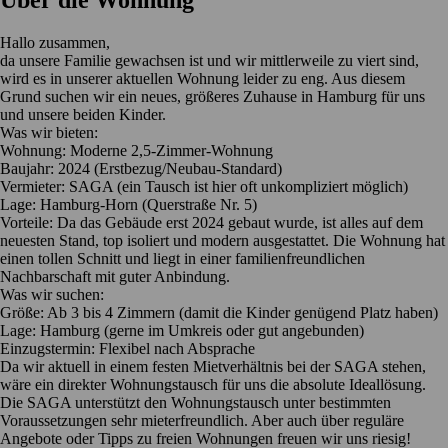
Über die Wohnung
​Hallo zusammen,
​da unsere Familie gewachsen ist und wir mittlerweile zu viert sind,
wird es in unserer aktuellen Wohnung leider zu eng. Aus diesem
Grund suchen wir ein neues, größeres Zuhause in Hamburg für uns
und unsere beiden Kinder.
​Was wir bieten:
​Wohnung: Moderne 2,5-Zimmer-Wohnung
​Baujahr: 2024 (Erstbezug/Neubau-Standard)
​Vermieter: SAGA (ein Tausch ist hier oft unkompliziert möglich)
​Lage: Hamburg-Horn (Querstraße Nr. 5)
​Vorteile: Da das Gebäude erst 2024 gebaut wurde, ist alles auf dem
neuesten Stand, top isoliert und modern ausgestattet. Die Wohnung hat
einen tollen Schnitt und liegt in einer familienfreundlichen
Nachbarschaft mit guter Anbindung.
​Was wir suchen:
​Größe: Ab 3 bis 4 Zimmern (damit die Kinder genügend Platz haben)
​Lage: Hamburg (gerne im Umkreis oder gut angebunden)
​Einzugstermin: Flexibel nach Absprache
​Da wir aktuell in einem festen Mietverhältnis bei der SAGA stehen,
wäre ein direkter Wohnungstausch für uns die absolute Ideallösung.
Die SAGA unterstützt den Wohnungstausch unter bestimmten
Voraussetzungen sehr mieterfreundlich. Aber auch über reguläre
Angebote oder Tipps zu freien Wohnungen freuen wir uns riesig!