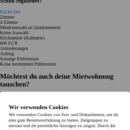
Schon registriert?
Klicke hier
Zimmer
4 Zimmer
Mindestanzahl an Quadratmetern
Keine Auswahl
Höchstmiete (Kaltmiete)
600 EUR
Anforderungen
Aufzug
Sonstige Präferenzen
Keine bestimmten Präferenzen
Möchtest du auch deine Mietwohnung
tauschen?
Auf dich zugeschnittene Tauschvorschläge
Hilfe während des Tausches
Wir verwenden Cookies
Einfache Registrierung in 2 Minuten
Wir verwenden Cookies von Erst- und Drittanbietern, um dir
Jetzt gratis loslegen
eine gute Benutzererfahrung zu bieten, Zielgruppen zu
Loslegen
messen und dir persönliche Anzeigen zu zeigen. Durch die
Jetzt gratis loslegen
Anzeigen suchen
Anmelden