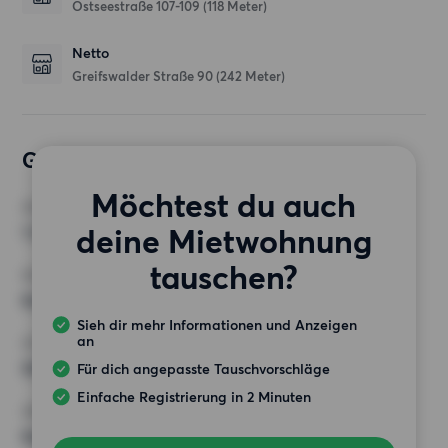
Ostseestraße 107-109
(118 Meter)
Netto
Greifswalder Straße 90
(242 Meter)
Gewünschte Wohnung
Möchtest du auch
ZIMMER
deine Mietwohnung
1 Zimmer
tauschen?
MINDESTANZAHL AN QUADRATMETERN
Keine Auswahl
Sieh dir mehr Informationen und Anzeigen
an
HÖCHSTMIETE (KALTMIETE)
500 EUR
Für dich angepasste Tauschvorschläge
Einfache Registrierung in 2 Minuten
ANFORDERUNGEN
Keine besonderen Anforderungen