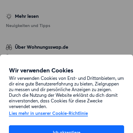
Mehr lesen
Neuigkeiten und Tipps
Über Wohnungsswap.de
Über uns
Allgemeine Geschäftsbedingungen
Wir verwenden Cookies
Impressum
Wir verwenden Cookies von Erst- und Drittanbietern, um
dir eine gute Benutzererfahrung zu bieten, Zielgruppen
Datenschutz
zu messen und dir persönliche Anzeigen zu zeigen.
Cookie-Richtlinie
Durch die Nutzung der Website erklärst du dich damit
einverstanden, dass Cookies für diese Zwecke
Sitemap
verwendet werden.
Lies mehr in unserer Cookie-Richtlinie
Kundenservice
Ich akzeptiere