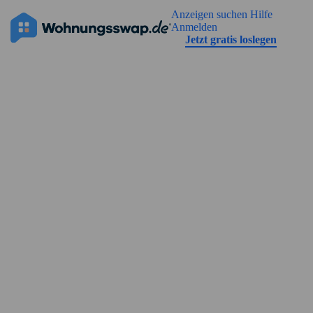
Geh zu der Seiteinhalt
Anzeigen suchen
Hilfe
Die Anzeige hat noch keine Bilder
Anmelden
Jetzt gratis loslegen
Straßenansicht