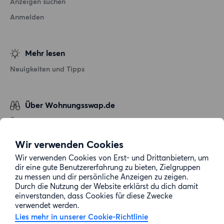
Anzeigen suchen
Anmelden
Mehr lesen
Neuigkeiten und Tipps
Über Wohnungsswap.de
Über uns
Allgemeine Geschäftsbedingungen
Wir verwenden Cookies
Impressum
Wir verwenden Cookies von Erst- und Drittanbietern, um
dir eine gute Benutzererfahrung zu bieten, Zielgruppen
Datenschutz
zu messen und dir persönliche Anzeigen zu zeigen.
Cookie-Richtlinie
Durch die Nutzung der Website erklärst du dich damit
einverstanden, dass Cookies für diese Zwecke
Sitemap
verwendet werden.
Lies mehr in unserer Cookie-Richtlinie