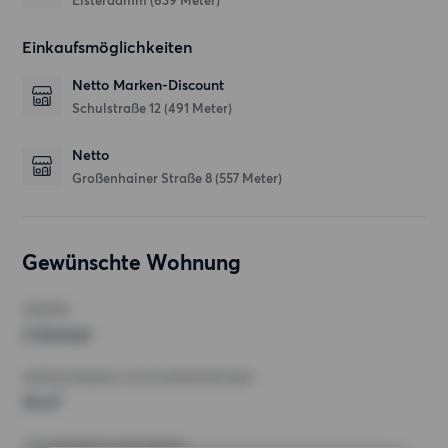
Elsterdamm
(639 Meter)
Einkaufsmöglichkeiten
Netto Marken-Discount
Schulstraße 12
(491 Meter)
Netto
Großenhainer Straße 8
(557 Meter)
Gewünschte Wohnung
ZIMMER
3 Zimmer
MINDESTANZAHL AN QUADRATMETERN
74 m²
HÖCHSTMIETE (KALTMIETE)