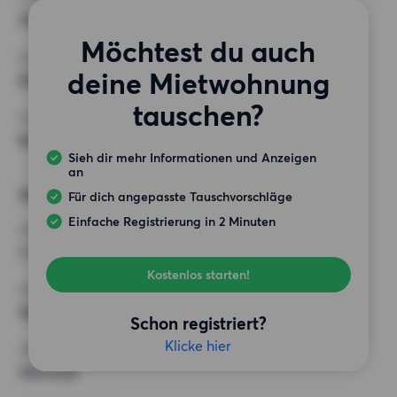
900 EUR
Möchtest du auch
ANFORDERUNGEN
deine Mietwohnung
Balkon, Aufzug
tauschen?
SONSTIGE PRÄFERENZEN
Badewanne, Offener Kamin/Kachelofen
Sieh dir mehr Informationen und Anzeigen
an
Alternative Wünsche
Für dich angepasste Tauschvorschläge
Einfache Registrierung in 2 Minuten
ZIMMER
3 Zimmer
Kostenlos starten!
MINDESTANZAHL AN QUADRATMETERN
98 m²
Schon registriert?
Klicke hier
HÖCHSTMIETE (KALTMIETE)
900 EUR