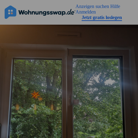
Geh zu der Seiteinhalt
Anzeigen suchen
Hilfe
Anmelden
Jetzt gratis loslegen