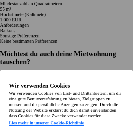
Mindestanzahl an Quadratmetern
55 m²
Höchstmiete (Kaltmiete)
1 000 EUR
Anforderungen
Balkon,
Sonstige Präferenzen
Keine bestimmten Präferenzen
Möchtest du auch deine Mietwohnung
tauschen?
Auf dich zugeschnittene Tauschvorschläge
Hilfe während des Tausches
Wir verwenden Cookies
Einfache Registrierung in 2 Minuten
Wir verwenden Cookies von Erst- und Drittanbietern, um dir
Jetzt gratis loslegen
eine gute Benutzererfahrung zu bieten, Zielgruppen zu
Loslegen
messen und dir persönliche Anzeigen zu zeigen. Durch die
Jetzt gratis loslegen
Anzeigen suchen
Anmelden
Nutzung der Website erklärst du dich damit einverstanden,
Mehr lesen
dass Cookies für diese Zwecke verwendet werden.
Neuigkeiten und Tipps
Über Wohnungsswap.de
Lies mehr in unserer Cookie-Richtlinie
Über uns
Allgemeine Geschäftsbedingungen
Impressum
Datenschutz