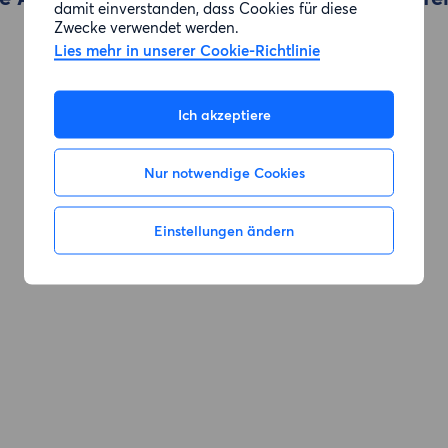
damit einverstanden, dass Cookies für diese
Zwecke verwendet werden.
Lies mehr in unserer Cookie-Richtlinie
Zur Suche gehen
Ich akzeptiere
Nur notwendige Cookies
Einstellungen ändern