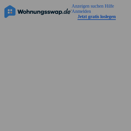
Geh zu der Seiteinhalt
Anzeigen suchen
Hilfe
Die Anzeige hat noch keine Bilder
Anmelden
Jetzt gratis loslegen
Straßenansicht