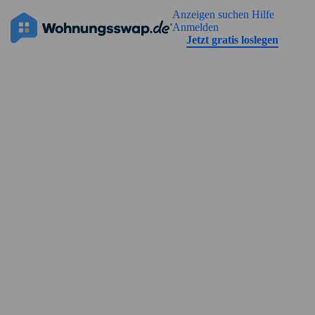
Geh zu der Seiteinhalt
Anzeigen suchen
Hilfe
Die Anzeige hat noch keine Bilder
Anmelden
Jetzt gratis loslegen
Straßenansicht