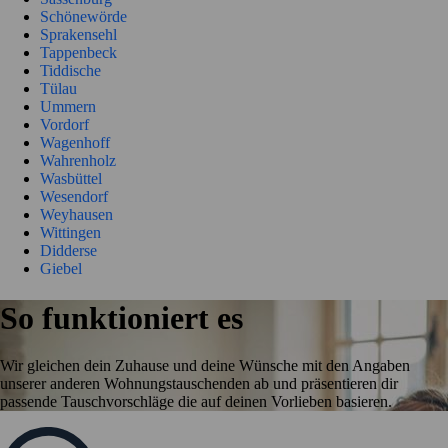
Schönewörde
Sprakensehl
Tappenbeck
Tiddische
Tülau
Ummern
Vordorf
Wagenhoff
Wahrenholz
Wasbüttel
Wesendorf
Weyhausen
Wittingen
Didderse
Giebel
So funktioniert es
Wir gleichen dein Zuhause und deine Wünsche mit den Angaben
unserer anderen Wohnungstauschenden ab und präsentieren dir
passende Tauschvorschläge die auf deinen Vorlieben basieren.