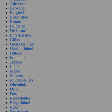
Adenbüttel
Barwedel
Bergfeld
Bokensdorf
Brome
Calberlah
Dedelstorf
Ehra-Lessien
Gifhorn
Groß Oesingen
Hankensbüttel
Hillerse
Isenbüttel
Jembke
Leiferde
Meine
Meinersen
Müden (Aller)
Obernholz
Osloß
Parsau
Ribbesbüttel
Rötgesbüttel
Rühen
Sassenburg