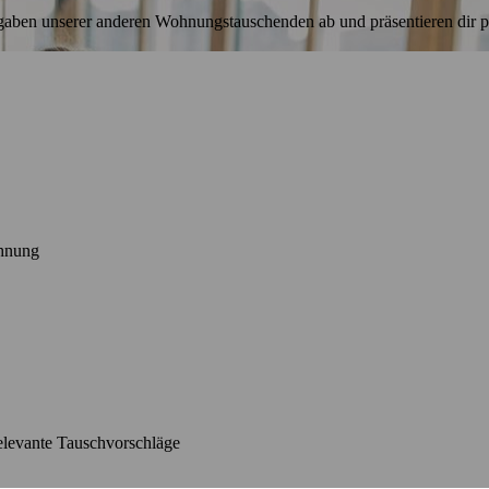
aben unserer anderen Wohnungstauschenden ab und präsentieren dir pa
ohnung
relevante Tauschvorschläge