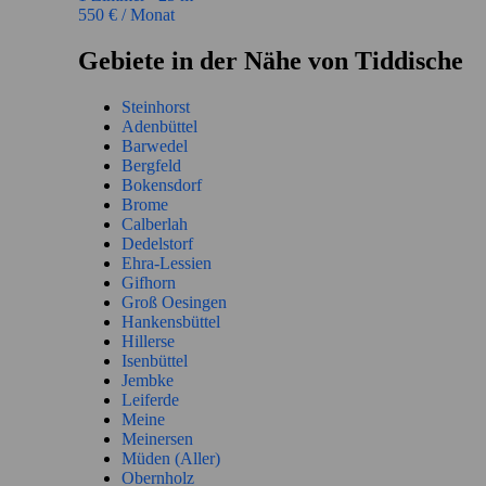
550
€ / Monat
Gebiete in der Nähe von Tiddische
Steinhorst
Adenbüttel
Barwedel
Bergfeld
Bokensdorf
Brome
Calberlah
Dedelstorf
Ehra-Lessien
Gifhorn
Groß Oesingen
Hankensbüttel
Hillerse
Isenbüttel
Jembke
Leiferde
Meine
Meinersen
Müden (Aller)
Obernholz