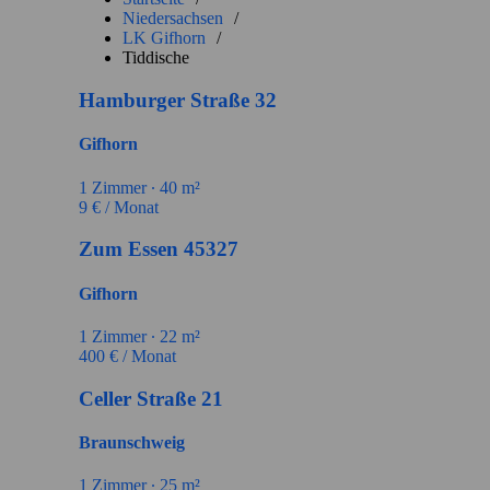
Niedersachsen
/
LK Gifhorn
/
Tiddische
Hamburger Straße 32
Gifhorn
1
Zimmer ∙
40
m²
9
€ / Monat
Zum Essen 45327
Gifhorn
1
Zimmer ∙
22
m²
400
€ / Monat
Celler Straße 21
Braunschweig
1
Zimmer ∙
25
m²