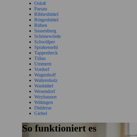
Osloß
Parsau
Ribbesbüttel
Rötgesbüttel
Rühen
Sassenburg
Schönewörde
Schwülper
Sprakensehl
Tappenbeck
Tülau
Ummern
Vordorf
Wagenhoff
Wahrenholz
Wasbüttel
Wesendorf
Weyhausen
Wittingen
Didderse
Giebel
So funktioniert es