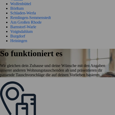
Wolfenbüttel
Börßum
Schladen-Werla
Remlingen-Semmenstedt
Am Großen Rhode
Barnstorf-Warle
Voigtsdahlum
Burgdorf
Heiningen
So funktioniert es
Wir gleichen dein Zuhause und deine Wünsche mit den Angaben
unserer anderen Wohnungstauschenden ab und präsentieren dir
passende Tauschvorschläge die auf deinen Vorlieben basieren.