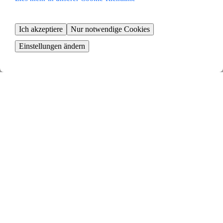
Ich akzeptiere
Nur notwendige Cookies
Einstellungen ändern
Zeit zum Umziehen
Buche Umzugshilfe und beginne mit dem Packen
KOSTENLOS BEGINNEN
Wohnung in Dahlum ganz
einfach tauschen – die
Vorteile eines
Wohnungsaustauschs
Der Tausch von Wohnungen in Dahlum stellt eine intelligente
Möglichkeit dar, ein neues Zuhause zu finden. Der Wohnungstausch
bietet dir die Möglichkeit, schnell ein neues Zuhause zu beziehen oder
in eine andere Wohngegend umzuziehen, ohne dich auf lange
Wartelisten eintragen oder eine Wohnung kaufen zu müssen.
Wir bringen dich automatisch mit anderen Mietern in Kontakt, die