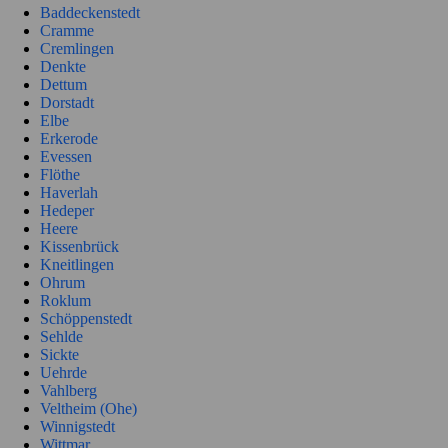
Baddeckenstedt
Cramme
Cremlingen
Denkte
Dettum
Dorstadt
Elbe
Erkerode
Evessen
Flöthe
Haverlah
Hedeper
Heere
Kissenbrück
Kneitlingen
Ohrum
Roklum
Schöppenstedt
Sehlde
Sickte
Uehrde
Vahlberg
Veltheim (Ohe)
Winnigstedt
Wittmar