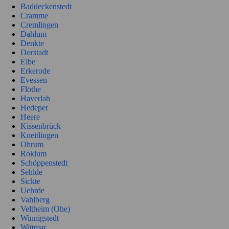
Baddeckenstedt
Cramme
Cremlingen
Dahlum
Denkte
Dorstadt
Elbe
Erkerode
Evessen
Flöthe
Haverlah
Hedeper
Heere
Kissenbrück
Kneitlingen
Ohrum
Roklum
Schöppenstedt
Sehlde
Sickte
Uehrde
Vahlberg
Veltheim (Ohe)
Winnigstedt
Wittmar