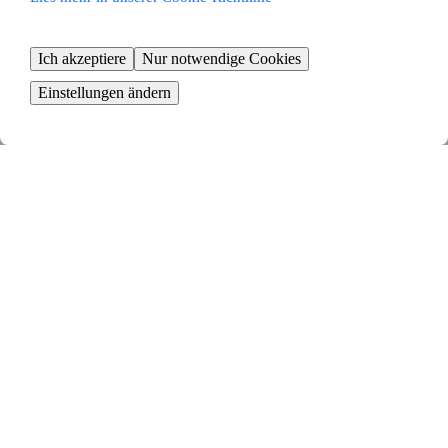
Ich akzeptiere
Nur notwendige Cookies
Einstellungen ändern
Zeit zum Umziehen
Buche Umzugshilfe und beginne mit dem Packen
KOSTENLOS BEGINNEN
Wohnung in Dettum ganz
einfach tauschen – die
Vorteile eines
Wohnungsaustauschs
Der Tausch von Wohnungen in Dettum stellt eine intelligente
Möglichkeit dar, ein neues Zuhause zu finden. Der Wohnungstausch
bietet dir die Möglichkeit, schnell ein neues Zuhause zu beziehen oder
in eine andere Wohngegend umzuziehen, ohne dich auf lange
Wartelisten eintragen oder eine Wohnung kaufen zu müssen.
Wir bringen dich automatisch mit anderen Mietern in Kontakt, die