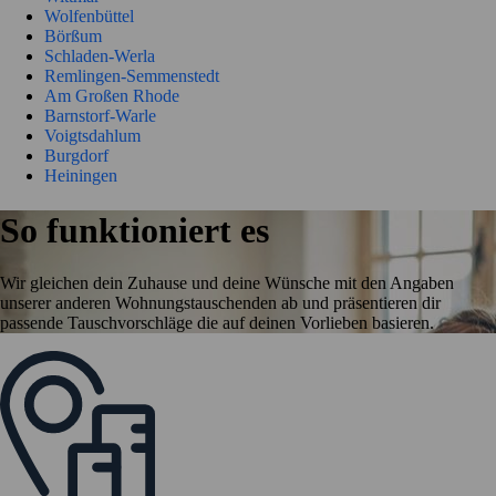
Wolfenbüttel
Börßum
Schladen-Werla
Remlingen-Semmenstedt
Am Großen Rhode
Barnstorf-Warle
Voigtsdahlum
Burgdorf
Heiningen
So funktioniert es
Wir gleichen dein Zuhause und deine Wünsche mit den Angaben
unserer anderen Wohnungstauschenden ab und präsentieren dir
passende Tauschvorschläge die auf deinen Vorlieben basieren.