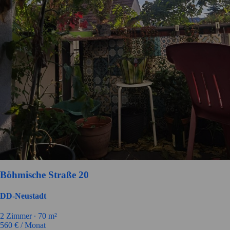
Böhmische Straße 20
DD-Neustadt
2 Zimmer ∙
70 m²
560
€ / Monat