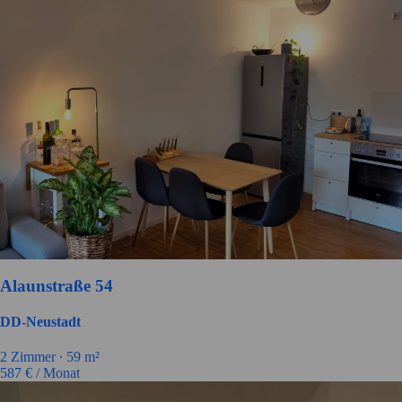
Alaunstraße 54
DD-Neustadt
2 Zimmer ∙
59 m²
587
€ / Monat