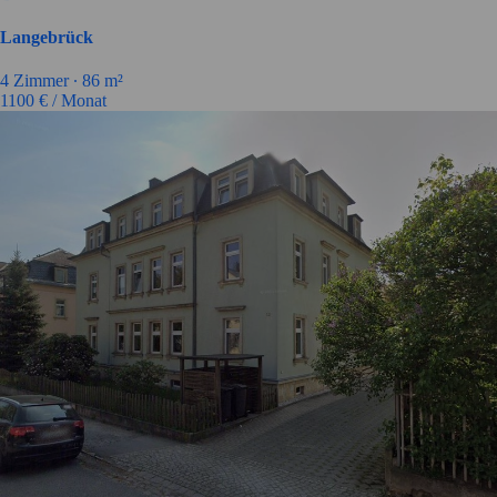
Langebrück
4 Zimmer ∙
86 m²
1100
€ / Monat