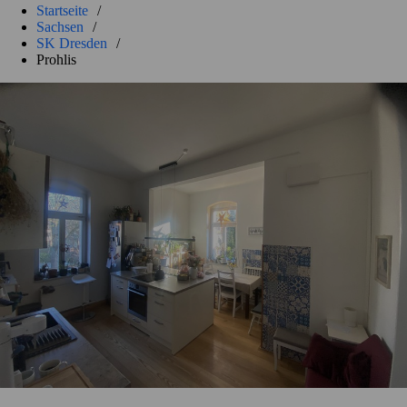
Startseite
/
Sachsen
/
SK Dresden
/
Prohlis