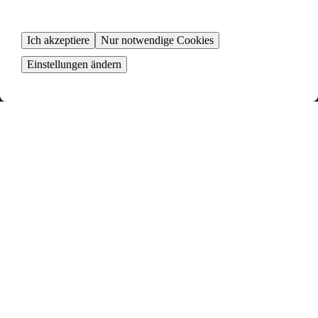
Ich akzeptiere
Nur notwendige Cookies
Einstellungen ändern
Eisenstuckstraße 5
Dresden-01069
4 Zimmer ∙
130 m²
1500
€ / Monat
Gotthardt-Kuehl-Straße 14
DD-Strehlen
2 Zimmer ∙
70 m²
790
€ / Monat