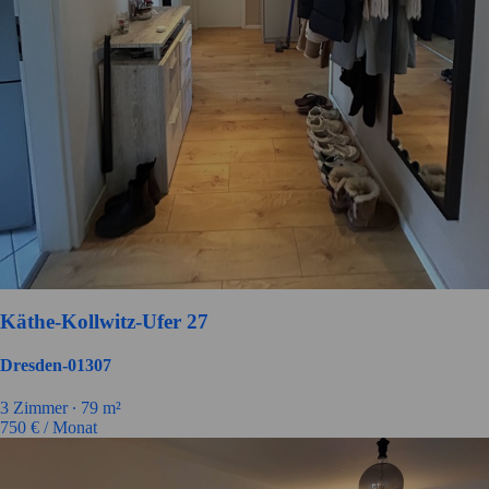
Käthe-Kollwitz-Ufer 27
Dresden-01307
3 Zimmer ∙
79 m²
750
€ / Monat