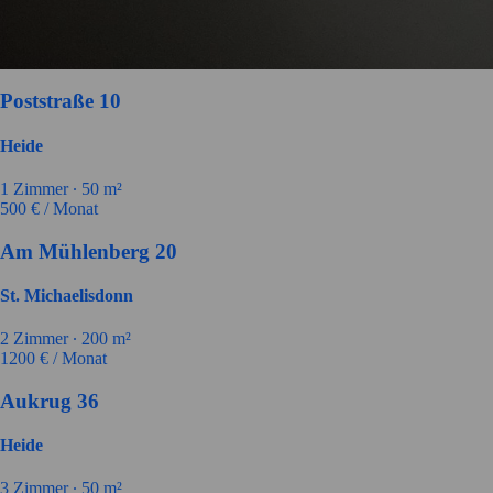
Poststraße 10
Heide
1
Zimmer ∙
50
m²
500
€ / Monat
Am Mühlenberg 20
St. Michaelisdonn
2
Zimmer ∙
200
m²
1200
€ / Monat
Aukrug 36
Heide
3
Zimmer ∙
50
m²