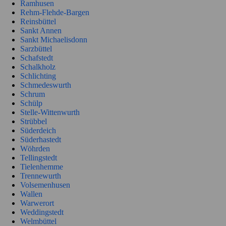
Ramhusen
Rehm-Flehde-Bargen
Reinsbüttel
Sankt Annen
Sankt Michaelisdonn
Sarzbüttel
Schafstedt
Schalkholz
Schlichting
Schmedeswurth
Schrum
Schülp
Stelle-Wittenwurth
Strübbel
Süderdeich
Süderhastedt
Wöhrden
Tellingstedt
Tielenhemme
Trennewurth
Volsemenhusen
Wallen
Warwerort
Weddingstedt
Welmbüttel