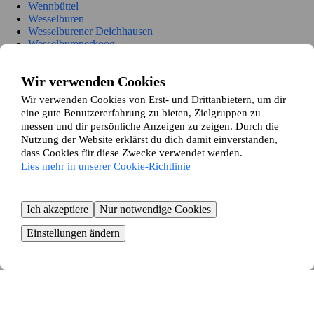
Wennbüttel
Wesselburen
Wesselburener Deichhausen
Wesselburenerkoog
Wesseln
Westerborstel
Wir verwenden Cookies
Westerdeichstrich
Wiemerstedt
Wir verwenden Cookies von Erst- und Drittanbietern, um dir
Windbergen
eine gute Benutzererfahrung zu bieten, Zielgruppen zu
Wolmersdorf
messen und dir persönliche Anzeigen zu zeigen. Durch die
Wrohm
Nutzung der Website erklärst du dich damit einverstanden,
Nordermeldorf
dass Cookies für diese Zwecke verwendet werden.
Tensbüttel-Röst
Lies mehr in unserer Cookie-Richtlinie
Süderdorf
Oesterwurth
Süderheistedt
Albersdorf
Ich akzeptiere
Nur notwendige Cookies
Buchholz
Einstellungen ändern
Burg
Hennstedt
Hollingstedt
Immenstedt
Kleve
Lehe
Linden