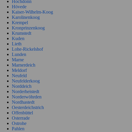
Hochdonn
Hövede
Kaiser-Wilhelm-Koog
Karolinenkoog
Krempel
Kronprinzenkoog
Krumstedt
Kuden
Lieth
Lohe-Rickelshof
Lunden
Marne
Marnerdeich
Meldorf
Neufeld
Neufelderkoog
Norddeich
Norderheistedt
Norderwöhrden
Nordhastedt
Oesterdeichstrich
Offenbüttel
Osterrade
Ostrohe
Pahlen