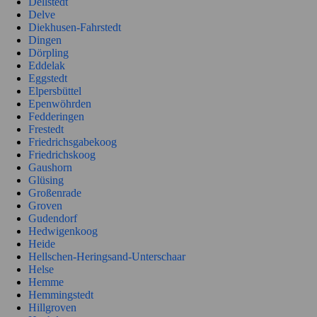
Dellstedt
Delve
Diekhusen-Fahrstedt
Dingen
Dörpling
Eddelak
Eggstedt
Elpersbüttel
Epenwöhrden
Fedderingen
Frestedt
Friedrichsgabekoog
Friedrichskoog
Gaushorn
Glüsing
Großenrade
Groven
Gudendorf
Hedwigenkoog
Heide
Hellschen-Heringsand-Unterschaar
Helse
Hemme
Hemmingstedt
Hillgroven