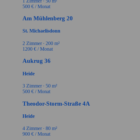
1
Zimmer ∙
50
m²
500
€ / Monat
Am Mühlenberg 20
St. Michaelisdonn
2
Zimmer ∙
200
m²
1200
€ / Monat
Aukrug 36
Heide
3
Zimmer ∙
50
m²
500
€ / Monat
Theodor-Storm-Straße 4A
Heide
4
Zimmer ∙
80
m²
900
€ / Monat