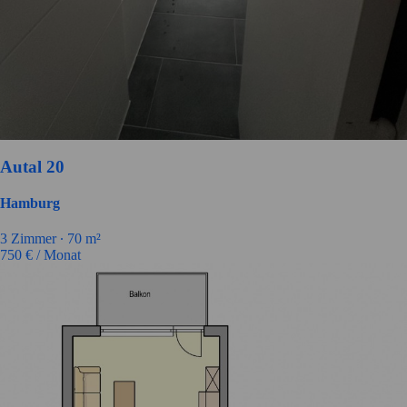
Autal 20
Hamburg
3 Zimmer ∙
70 m²
750
€ / Monat