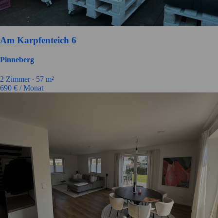
Am Karpfenteich 6
Pinneberg
2 Zimmer ∙
57 m²
690
€ / Monat