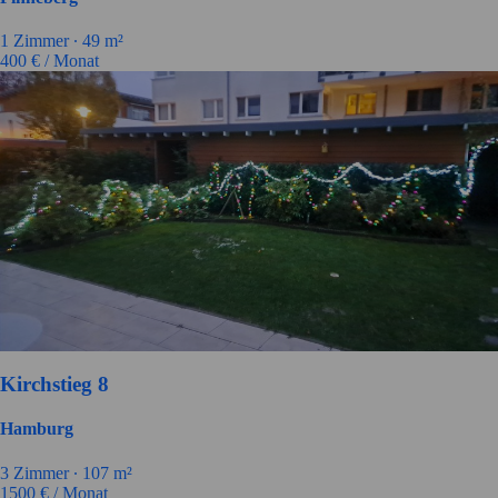
1 Zimmer ∙
49 m²
400
€ / Monat
Kirchstieg 8
Hamburg
3 Zimmer ∙
107 m²
1500
€ / Monat