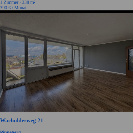
1 Zimmer ∙
338 m²
390
€ / Monat
Wacholderweg 21
Pinneberg