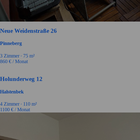
Neue Weidenstraße 26
Pinneberg
3 Zimmer ∙
75 m²
860
€ / Monat
Holunderweg 12
Halstenbek
4 Zimmer ∙
110 m²
1100
€ / Monat