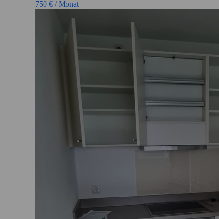
750
€ / Monat