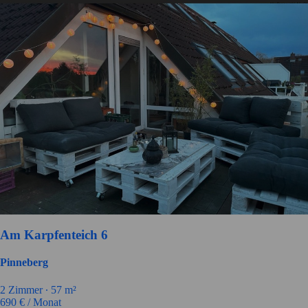
Am Karpfenteich 6
Pinneberg
2
Zimmer ∙
57
m²
690
€ / Monat