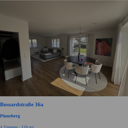
Bussardstraße 36a
Pinneberg
4
Zimmer ∙
119
m²