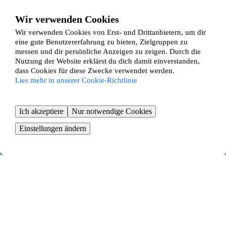
Pinneberg
Wir verwenden Cookies
Wir verwenden Cookies von Erst- und Drittanbietern, um dir
3
Zimmer ∙
90
m²
eine gute Benutzererfahrung zu bieten, Zielgruppen zu
1200
€ / Monat
messen und dir persönliche Anzeigen zu zeigen. Durch die
Nutzung der Website erklärst du dich damit einverstanden,
Saarlandhof 38
dass Cookies für diese Zwecke verwendet werden.
Lies mehr in unserer Cookie-Richtlinie
Elmshorn
2
Zimmer ∙
40
m²
Ich akzeptiere
Nur notwendige Cookies
600
€ / Monat
Einstellungen ändern
Papenmoorweg 29
Hamburg
2
Zimmer ∙
55
m²
860
€ / Monat
Wedeler Landstraße 7
Altona, Hamburg