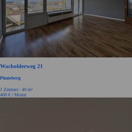
Wacholderweg 21
Pinneberg
1
Zimmer ∙
49
m²
400
€ / Monat