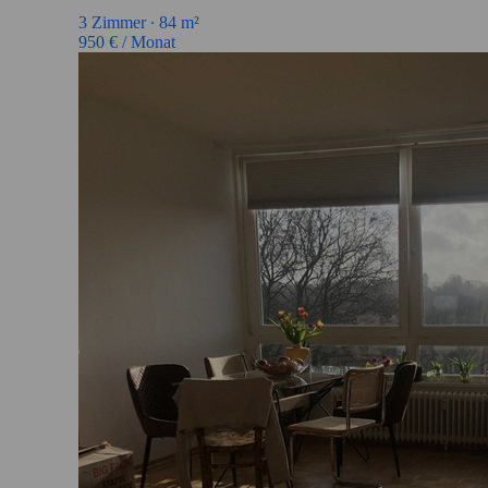
3
Zimmer ∙
84
m²
950
€ / Monat