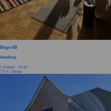
Böge 6B
Hamburg
2
Zimmer ∙
63
m²
735
€ / Monat