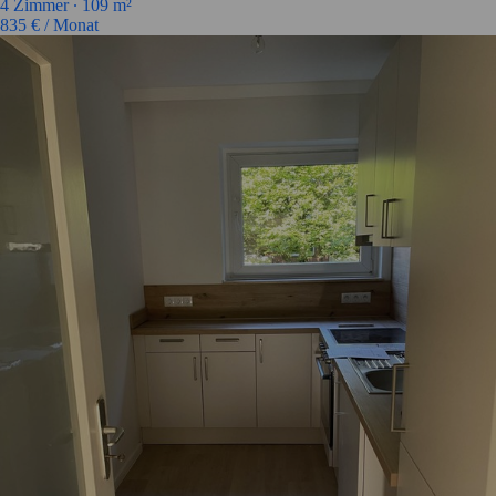
4
Zimmer ∙
109
m²
835
€ / Monat