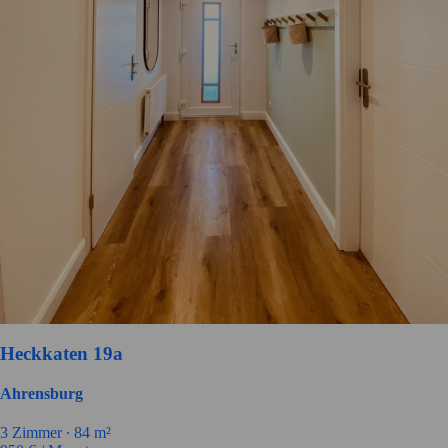
Heckkaten 19a
Ahrensburg
3
Zimmer ∙
84
m²