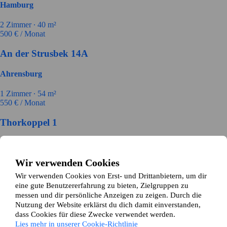
Hamburg
2
Zimmer ∙
40
m²
500
€ / Monat
An der Strusbek 14A
Ahrensburg
1
Zimmer ∙
54
m²
550
€ / Monat
Thorkoppel 1
Hamburg
Wir verwenden Cookies
3
Zimmer ∙
84
m²
900
€ / Monat
Wir verwenden Cookies von Erst- und Drittanbietern, um dir
eine gute Benutzererfahrung zu bieten, Zielgruppen zu
Diekskamp 18
messen und dir persönliche Anzeigen zu zeigen. Durch die
Nutzung der Website erklärst du dich damit einverstanden,
Wandsbek, Hamburg
dass Cookies für diese Zwecke verwendet werden.
Lies mehr in unserer Cookie-Richtlinie