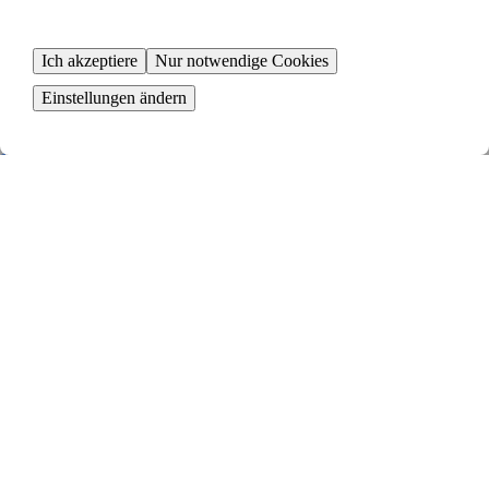
3
Zimmer ∙
65
m²
959
€ / Monat
Ich akzeptiere
Nur notwendige Cookies
Berliner Straße 12000
Einstellungen ändern
Hamburg
1
Zimmer ∙
1
m²
1
€ / Monat
Willinghusener Landstraße 9a
Hamburg
2
Zimmer ∙
30
m²
400
€ / Monat
1
2
3
Gebiete in der Nähe von Rehhorst