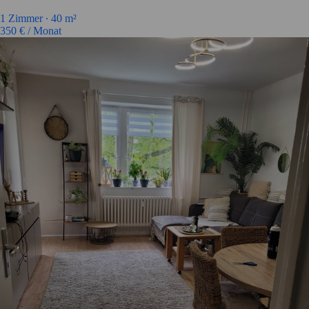
1 Zimmer ∙
40 m²
350
€ / Monat