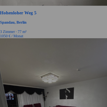
Hohenloher Weg 5
Spandau, Berlin
3 Zimmer ∙
77 m²
1050
€ / Monat