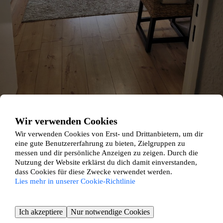
Hainleiteweg 2
Wir verwenden Cookies
Wir verwenden Cookies von Erst- und Drittanbietern, um dir
Spandau, Berlin
eine gute Benutzererfahrung zu bieten, Zielgruppen zu
messen und dir persönliche Anzeigen zu zeigen. Durch die
3 Zimmer ∙
67 m²
Nutzung der Website erklärst du dich damit einverstanden,
421
€ / Monat
dass Cookies für diese Zwecke verwendet werden.
Lies mehr in unserer Cookie-Richtlinie
Ich akzeptiere
Nur notwendige Cookies