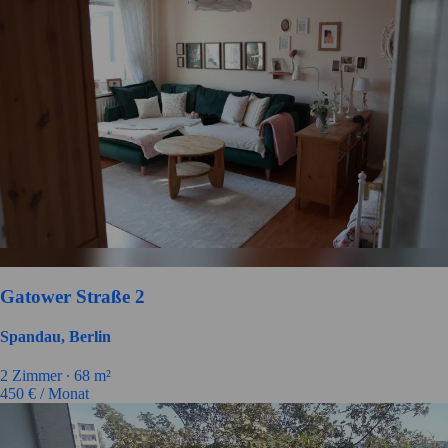
Gatower Straße 2
Spandau, Berlin
2 Zimmer ∙
68 m²
450
€ / Monat