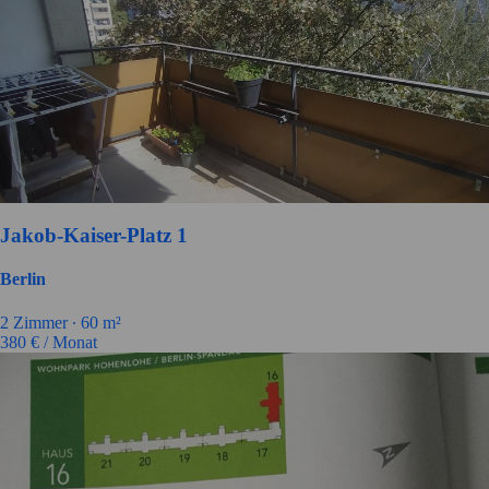
Jakob-Kaiser-Platz 1
Berlin
2 Zimmer ∙
60 m²
380
€ / Monat