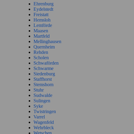
Ehrenburg
Eydelstedt
Freistatt
Hemsloh
Lemförde
Maasen
Martfeld
Mellinghausen
Quernheim
Rehden
Scholen
Schwaförden
Schwarme
Siedenburg
Staffhorst
Stemshorn
Stuhr
Sudwalde
Sulingen
Syke
Twistringen
Varrel
Wagenfeld
Wehrbleck
Wetschen