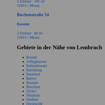
5
Zimmer ∙
105
m²
1100
€ / Monat
Buchenstraße 54
Bassum
3
Zimmer ∙
80
m²
1100
€ / Monat
Gebiete in der Nähe von Lembruch
Borstel
Affinghausen
Bahrenborstel
Barenburg
Barnstorf
Barver
Bassum
Brockum
Dickel
Diepholz
Drebber
Drentwede