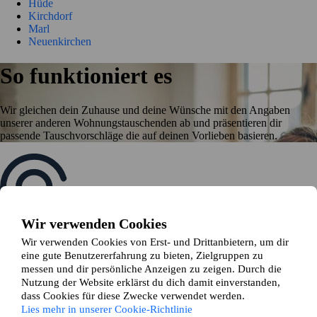
Hüde
Kirchdorf
Marl
Neuenkirchen
So funktioniert es
Wir gleichen dein Zuhause und deine Wünsche mit den Angaben
unserer anderen Wohnungstauschenden ab und präsentieren dir
passende Tauschvorschläge die auf deinen Vorlieben basieren.
Wir verwenden Cookies
Wir verwenden Cookies von Erst- und Drittanbietern, um dir
eine gute Benutzererfahrung zu bieten, Zielgruppen zu
Erstelle deine Anzeige
messen und dir persönliche Anzeigen zu zeigen. Durch die
Beginne mit der Schaltung einer Anzeige für deine Mietwohnung
Nutzung der Website erklärst du dich damit einverstanden,
dass Cookies für diese Zwecke verwendet werden.
Lies mehr in unserer Cookie-Richtlinie