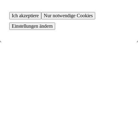
Ich akzeptiere
Nur notwendige Cookies
Einstellungen ändern
Sieh dir deine Tauschvorschläge an
Deine Anzeige wird mit anderen gematcht und du erhältst relevante
Tauschvorschläge
Senden eine Tauschanfrage
Sind alle mit dem Tausch einverstanden, stellst du eine Tauschanfrage
bei deinem Vermieter