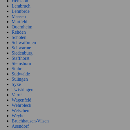
Hemsloh
Lembruch
Lemförde
Maasen
Martfeld
Quernheim
Rehden
Scholen
Schwaförden
Schwarme
Siedenburg
Staffhorst
Stemshorn
Stuhr
Sudwalde
Sulingen
Syke
Twistringen
Varrel
Wagenfeld
Wehrbleck
Wetschen
Weyhe
Bruchhausen-Vilsen
Asendorf