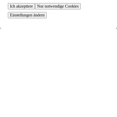
Ich akzeptiere
Nur notwendige Cookies
Sieh dir deine Tauschvorschläge an
Einstellungen ändern
Deine Anzeige wird mit anderen gematcht und du erhältst relevante
Tauschvorschläge
Senden eine Tauschanfrage
Sind alle mit dem Tausch einverstanden, stellst du eine Tauschanfrage
bei deinem Vermieter
Zeit zum Umziehen