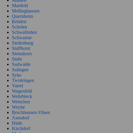
Maasen
Martfeld
Mellinghausen
Quernheim
Rehden
Scholen
Schwaförden
Schwarme
Siedenburg
Staffhorst
Stemshorn
Stuhr
Sudwalde
Sulingen
Syke
Twistringen
Varrel
Wagenfeld
Wehrbleck
Wetschen
Weyhe
Bruchhausen-Vilsen
Asendorf
Hüde
Kirchdorf