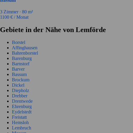
Bassum
3
Zimmer ∙
80
m²
1100
€ / Monat
Gebiete in der Nähe von Lemförde
Borstel
Affinghausen
Bahrenborstel
Barenburg
Barnstorf
Barver
Bassum
Brockum
Dickel
Diepholz
Drebber
Drentwede
Ehrenburg
Eydelstedt
Freistatt
Hemsloh
Lembruch