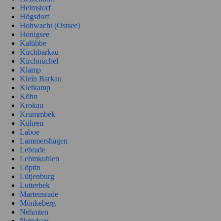
Helmstorf
Högsdorf
Hohwacht (Ostsee)
Honigsee
Kalübbe
Kirchbarkau
Kirchnüchel
Klamp
Klein Barkau
Kletkamp
Köhn
Krokau
Krummbek
Kühren
Laboe
Lammershagen
Lebrade
Lehmkuhlen
Löptin
Lütjenburg
Lutterbek
Martensrade
Mönkeberg
Nehmten
Nettelsee