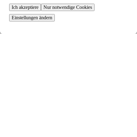
Ich akzeptiere
Nur notwendige Cookies
Einstellungen ändern
Erstelle deine Anzeige
Beginne mit der Schaltung einer Anzeige für deine Mietwohnung
Sieh dir deine Tauschvorschläge an
Deine Anzeige wird mit anderen gematcht und du erhältst relevante
Tauschvorschläge
Senden eine Tauschanfrage
Sind alle mit dem Tausch einverstanden, stellst du eine Tauschanfrage