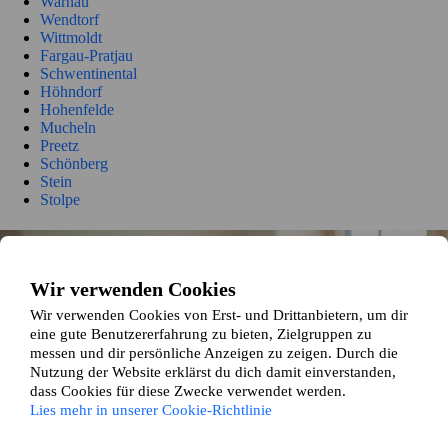
Warnau
Wendtorf
Wittmoldt
Fargau-Pratjau
Schwentinental
Höhndorf
Hohenfelde
Mucheln
Preetz
Schönberg
Stein
Stolpe
So funktioniert es
Wir verwenden Cookies
Wir gleichen dein Zuhause und deine Wünsche mit den Angaben
unserer anderen Wohnungstauschenden ab und präsentieren dir
Wir verwenden Cookies von Erst- und Drittanbietern, um dir
passende Tauschvorschläge die auf deinen Vorlieben basieren.
eine gute Benutzererfahrung zu bieten, Zielgruppen zu
messen und dir persönliche Anzeigen zu zeigen. Durch die
Nutzung der Website erklärst du dich damit einverstanden,
dass Cookies für diese Zwecke verwendet werden.
Lies mehr in unserer Cookie-Richtlinie