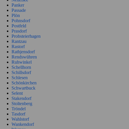
Panker
Passade
Plön
Pohnsdorf
Postfeld
Prasdorf
Probsteierhagen
Rantzau
Rastorf
Rathjensdorf
Rendswühren
Ruhwinkel
Schellhorn
Schillsdorf
Schlesen
Schönkirchen
Schwartbuck
Selent
Stakendorf
Stoltenberg
Tröndel
Tasdorf
Wahlstorf
Wankendorf