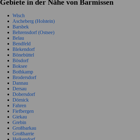
Gebiete in der Nähe von Barmissen
Wisch
Ascheberg (Holstein)
Barsbek
Behrensdorf (Ostsee)
Belau
Bendfeld
Blekendorf
Bönebüttel
Bösdorf
Boksee
Bothkamp
Brodersdorf
Dannau
Dersau
Dobersdorf
Dörnick
Fahren
Fiefbergen
Giekau
Grebin
Großbarkau
Großharrie
Heikendorf