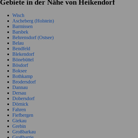
Gebiete in der Nähe von Heikendorf
Wisch
Ascheberg (Holstein)
Barmissen
Barsbek
Behrensdorf (Ostsee)
Belau
Bendfeld
Blekendorf
Bönebüttel
Bösdorf
Boksee
Bothkamp
Brodersdorf
Dannau
Dersau
Dobersdorf
Dörnick
Fahren
Fiefbergen
Giekau
Grebin
Großbarkau
Großharrie