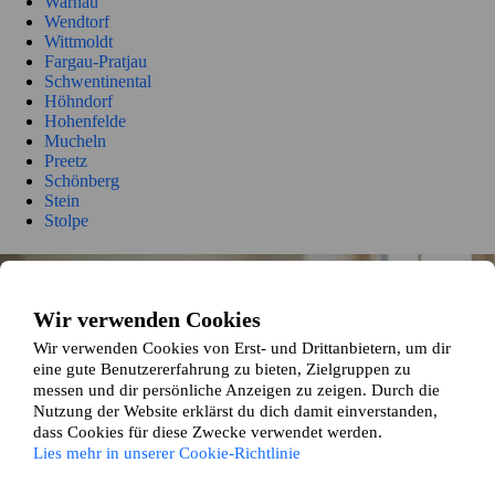
Warnau
Wendtorf
Wittmoldt
Fargau-Pratjau
Schwentinental
Höhndorf
Hohenfelde
Mucheln
Preetz
Schönberg
Stein
Stolpe
So funktioniert es
Wir verwenden Cookies
Wir gleichen dein Zuhause und deine Wünsche mit den Angaben
unserer anderen Wohnungstauschenden ab und präsentieren dir
Wir verwenden Cookies von Erst- und Drittanbietern, um dir
passende Tauschvorschläge die auf deinen Vorlieben basieren.
eine gute Benutzererfahrung zu bieten, Zielgruppen zu
messen und dir persönliche Anzeigen zu zeigen. Durch die
Nutzung der Website erklärst du dich damit einverstanden,
dass Cookies für diese Zwecke verwendet werden.
Lies mehr in unserer Cookie-Richtlinie