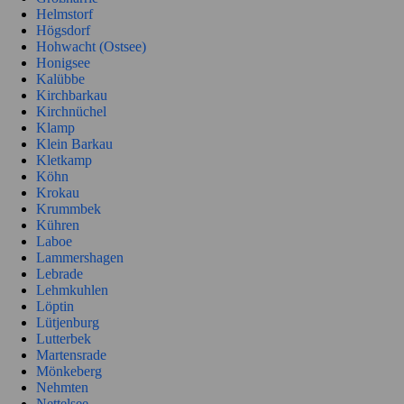
Helmstorf
Högsdorf
Hohwacht (Ostsee)
Honigsee
Kalübbe
Kirchbarkau
Kirchnüchel
Klamp
Klein Barkau
Kletkamp
Köhn
Krokau
Krummbek
Kühren
Laboe
Lammershagen
Lebrade
Lehmkuhlen
Löptin
Lütjenburg
Lutterbek
Martensrade
Mönkeberg
Nehmten
Nettelsee