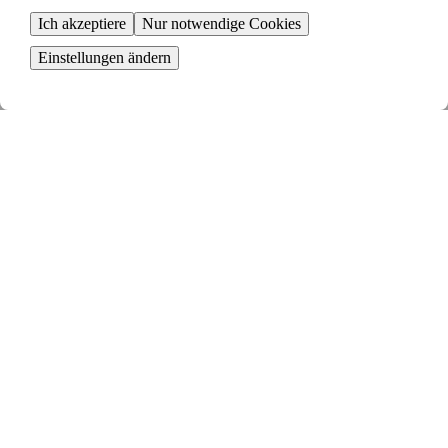
Ich akzeptiere
Nur notwendige Cookies
Einstellungen ändern
Erstelle deine Anzeige
Beginne mit der Schaltung einer Anzeige für deine Mietwohnung
Sieh dir deine Tauschvorschläge an
Deine Anzeige wird mit anderen gematcht und du erhältst relevante
Tauschvorschläge
Senden eine Tauschanfrage
Sind alle mit dem Tausch einverstanden, stellst du eine Tauschanfrage