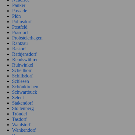
Panker
Passade
Plön
Pohnsdorf
Postfeld
Prasdorf
Probsteierhagen
Rantzau
Rastorf
Rathjensdorf
Rendswühren
Ruhwinkel
Schellhorn
Schillsdorf
Schlesen
Schönkirchen
Schwartbuck
Selent
Stakendorf
Stoltenberg
Tröndel
Tasdorf
Wahlstorf
Wankendorf