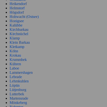
Heikendorf
Helmstorf
Högsdorf
Hohwacht (Ostsee)
Honigsee
Kalübbe
Kirchbarkau
Kirchnüchel
Klamp
Klein Barkau
Kletkamp
Köhn
Krokau
Krummbek
Kühren
Laboe
Lammershagen
Lebrade
Lehmkuhlen
Löptin
Lütjenburg
Lutterbek
Martensrade
Mönkeberg
Nehmten