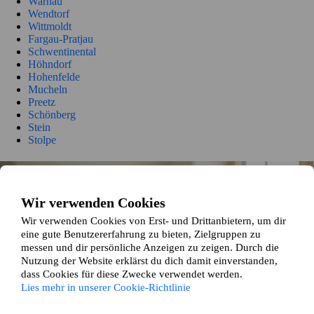
Warnau
Wendtorf
Wittmoldt
Fargau-Pratjau
Schwentinental
Höhndorf
Hohenfelde
Mucheln
Preetz
Schönberg
Stein
Stolpe
So funktioniert es
Wir verwenden Cookies
Wir gleichen dein Zuhause und deine Wünsche mit den Angaben
unserer anderen Wohnungstauschenden ab und präsentieren dir
Wir verwenden Cookies von Erst- und Drittanbietern, um dir
passende Tauschvorschläge die auf deinen Vorlieben basieren.
eine gute Benutzererfahrung zu bieten, Zielgruppen zu
messen und dir persönliche Anzeigen zu zeigen. Durch die
Nutzung der Website erklärst du dich damit einverstanden,
dass Cookies für diese Zwecke verwendet werden.
Lies mehr in unserer Cookie-Richtlinie