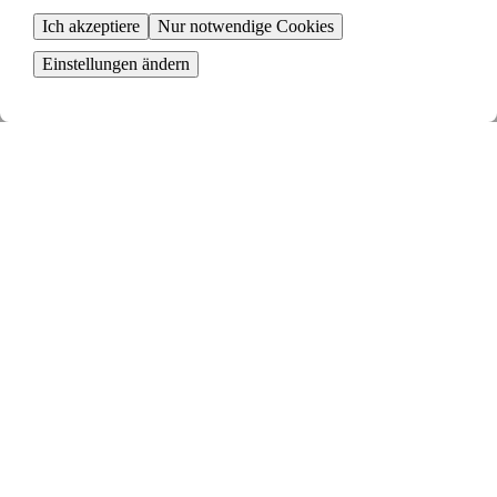
Ich akzeptiere
Nur notwendige Cookies
Einstellungen ändern
Erstelle deine Anzeige
Beginne mit der Schaltung einer Anzeige für deine Mietwohnung
Sieh dir deine Tauschvorschläge an
Deine Anzeige wird mit anderen gematcht und du erhältst relevante
Tauschvorschläge
Senden eine Tauschanfrage
Sind alle mit dem Tausch einverstanden, stellst du eine Tauschanfrage