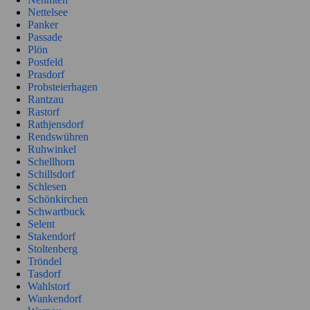
Nettelsee
Panker
Passade
Plön
Postfeld
Prasdorf
Probsteierhagen
Rantzau
Rastorf
Rathjensdorf
Rendswühren
Ruhwinkel
Schellhorn
Schillsdorf
Schlesen
Schönkirchen
Schwartbuck
Selent
Stakendorf
Stoltenberg
Tröndel
Tasdorf
Wahlstorf
Wankendorf