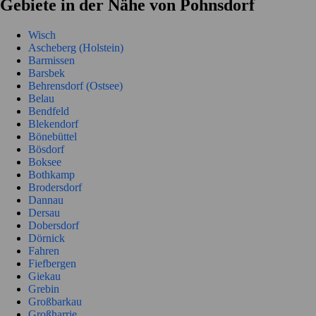
Gebiete in der Nähe von Pohnsdorf
Wisch
Ascheberg (Holstein)
Barmissen
Barsbek
Behrensdorf (Ostsee)
Belau
Bendfeld
Blekendorf
Bönebüttel
Bösdorf
Boksee
Bothkamp
Brodersdorf
Dannau
Dersau
Dobersdorf
Dörnick
Fahren
Fiefbergen
Giekau
Grebin
Großbarkau
Großharrie