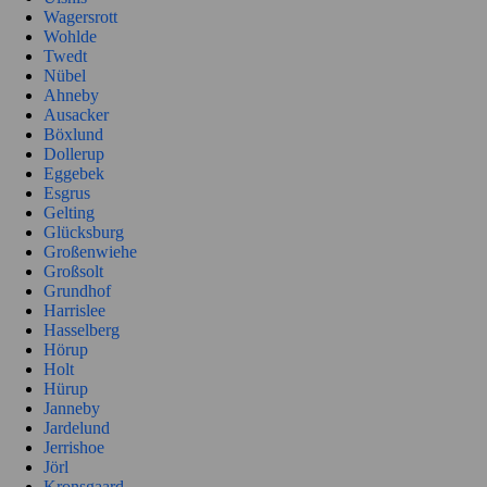
Wagersrott
Wohlde
Twedt
Nübel
Ahneby
Ausacker
Böxlund
Dollerup
Eggebek
Esgrus
Gelting
Glücksburg
Großenwiehe
Großsolt
Grundhof
Harrislee
Hasselberg
Hörup
Holt
Hürup
Janneby
Jardelund
Jerrishoe
Jörl
Kronsgaard