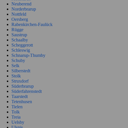
Neuberend
Norderbrarup
Nottfeld
Oersberg
Rabenkirchen-Faulück
Rügge
Saustrup
Schaalby
Scheggerott
Schleswig
Schnarup-Thumby
Schuby
Selk
Silberstedt
Stolk
Struxdorf
Süderbrarup
Süderfahrenstedt
Taarstedt
Tetenhusen
Tielen
Tolk
Treia
Uelsby
Ulsnis