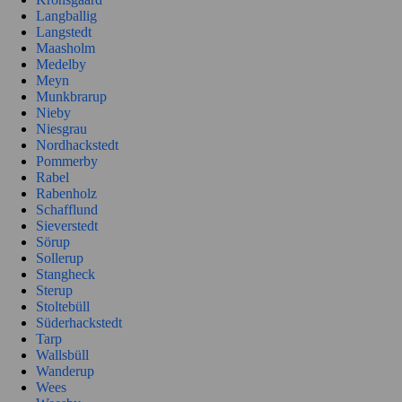
Langballig
Langstedt
Maasholm
Medelby
Meyn
Munkbrarup
Nieby
Niesgrau
Nordhackstedt
Pommerby
Rabel
Rabenholz
Schafflund
Sieverstedt
Sörup
Sollerup
Stangheck
Sterup
Stoltebüll
Süderhackstedt
Tarp
Wallsbüll
Wanderup
Wees