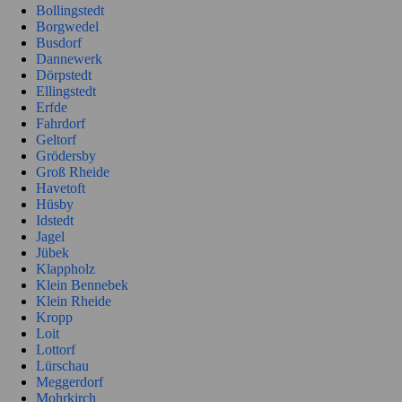
Bollingstedt
Borgwedel
Busdorf
Dannewerk
Dörpstedt
Ellingstedt
Erfde
Fahrdorf
Geltorf
Grödersby
Groß Rheide
Havetoft
Hüsby
Idstedt
Jagel
Jübek
Klappholz
Klein Bennebek
Klein Rheide
Kropp
Loit
Lottorf
Lürschau
Meggerdorf
Mohrkirch