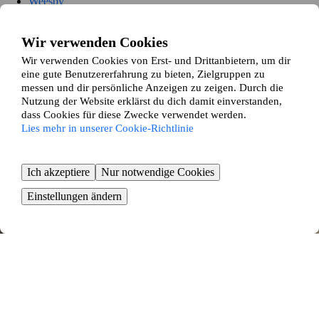
Weesby
Westerholz
Lindewitt
Freienwill
Wir verwenden Cookies
Handewitt
Wir verwenden Cookies von Erst- und Drittanbietern, um dir
Oeversee
eine gute Benutzererfahrung zu bieten, Zielgruppen zu
Mittelangeln
messen und dir persönliche Anzeigen zu zeigen. Durch die
Steinbergkirche
Nutzung der Website erklärst du dich damit einverstanden,
Boren
dass Cookies für diese Zwecke verwendet werden.
Stapel
Lies mehr in unserer Cookie-Richtlinie
Brodersby-Goltoft
Kappeln
Steinfeld
Steinberg
Ich akzeptiere
Nur notwendige Cookies
So funktioniert es
Einstellungen ändern
Wir gleichen dein Zuhause und deine Wünsche mit den Angaben
unserer anderen Wohnungstauschenden ab und präsentieren dir
passende Tauschvorschläge die auf deinen Vorlieben basieren.