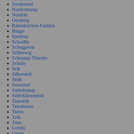
Neuberend
Norderbrarup
Nottfeld
Oersberg
Rabenkirchen-Faulück
Rügge
Saustrup
Schaalby
Scheggerott
Schleswig
Schnarup-Thumby
Schuby
Selk
Silberstedt
Stolk
Struxdorf
Süderbrarup
Süderfahrenstedt
Taarstedt
Tetenhusen
Tielen
Tolk
Treia
Uelsby
Ulsnis