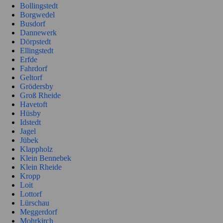
Bollingstedt
Borgwedel
Busdorf
Dannewerk
Dörpstedt
Ellingstedt
Erfde
Fahrdorf
Geltorf
Grödersby
Groß Rheide
Havetoft
Hüsby
Idstedt
Jagel
Jübek
Klappholz
Klein Bennebek
Klein Rheide
Kropp
Loit
Lottorf
Lürschau
Meggerdorf
Mohrkirch