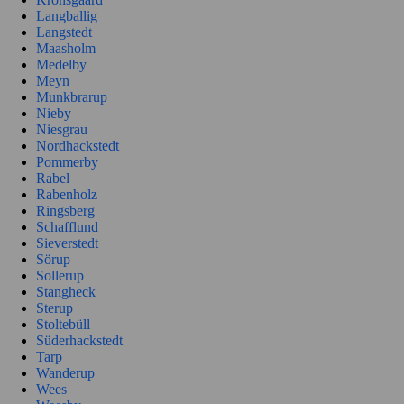
Langballig
Langstedt
Maasholm
Medelby
Meyn
Munkbrarup
Nieby
Niesgrau
Nordhackstedt
Pommerby
Rabel
Rabenholz
Ringsberg
Schafflund
Sieverstedt
Sörup
Sollerup
Stangheck
Sterup
Stoltebüll
Süderhackstedt
Tarp
Wanderup
Wees