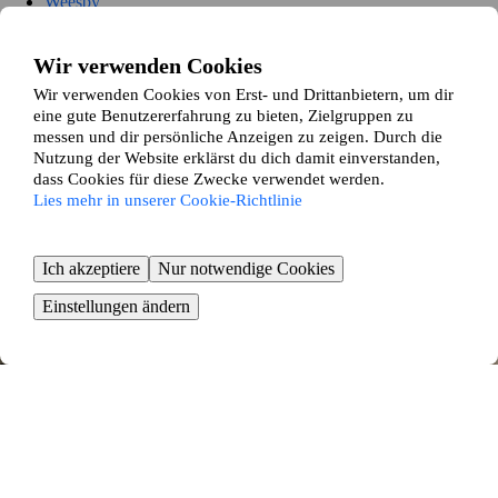
Weesby
Westerholz
Lindewitt
Freienwill
Wir verwenden Cookies
Handewitt
Wir verwenden Cookies von Erst- und Drittanbietern, um dir
Oeversee
eine gute Benutzererfahrung zu bieten, Zielgruppen zu
Mittelangeln
messen und dir persönliche Anzeigen zu zeigen. Durch die
Steinbergkirche
Nutzung der Website erklärst du dich damit einverstanden,
Boren
dass Cookies für diese Zwecke verwendet werden.
Stapel
Lies mehr in unserer Cookie-Richtlinie
Brodersby-Goltoft
Kappeln
Steinfeld
Steinberg
Ich akzeptiere
Nur notwendige Cookies
So funktioniert es
Einstellungen ändern
Wir gleichen dein Zuhause und deine Wünsche mit den Angaben
unserer anderen Wohnungstauschenden ab und präsentieren dir
passende Tauschvorschläge die auf deinen Vorlieben basieren.