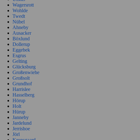
Wagersrott
Wohlde
Twedt
Nübel
Ahneby
Ausacker
Böxlund
Dollerup
Eggebek
Esgrus
Gelting
Glücksburg
Großenwiehe
Großsolt
Grundhof
Harrislee
Hasselberg
Hörup
Holt
Hürup
Janneby
Jardelund
Jerrishoe
Jörl
Kronsgaard