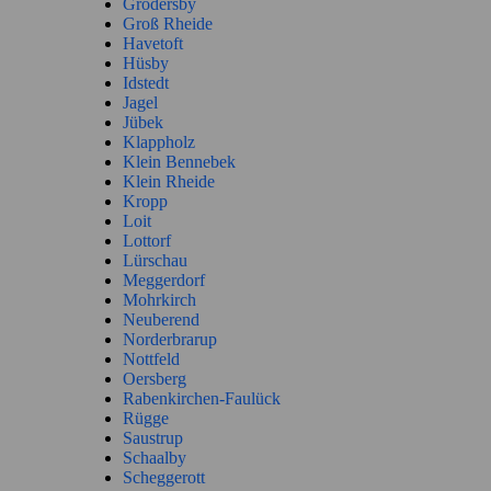
Grödersby
Groß Rheide
Havetoft
Hüsby
Idstedt
Jagel
Jübek
Klappholz
Klein Bennebek
Klein Rheide
Kropp
Loit
Lottorf
Lürschau
Meggerdorf
Mohrkirch
Neuberend
Norderbrarup
Nottfeld
Oersberg
Rabenkirchen-Faulück
Rügge
Saustrup
Schaalby
Scheggerott