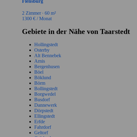
Flensburg
2
Zimmer ∙
60
m²
1300
€ / Monat
Gebiete in der Nähe von Taarstedt
Hollingstedt
Osterby
Alt Bennebek
Arnis
Bergenhusen
Böel
Böklund
Börm
Bollingstedt
Borgwedel
Busdorf
Dannewerk
Dörpstedt
Ellingstedt
Erfde
Fahrdorf
Geltorf